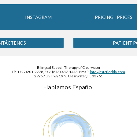
INSTAGRAM
PRICING | PRICES
ONTÁCTENOS
PATIENT P
Bilingual Speech Therapy of Clearwater
Ph: (727)201-2778, Fax: (813) 437-1413, Email:
info@bstcflorida.com
29257 US Hwy 19 N, Clearwater, FL 33761
Hablamos Español