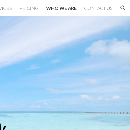
VICES
PRICING
WHO WE ARE
CONTACT US
ion