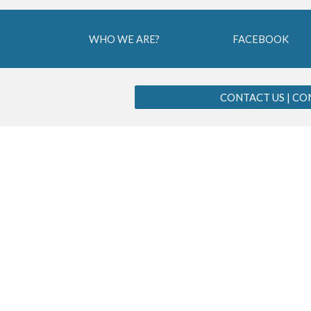
WHO WE ARE?
FACEBOOK
CONTACT US | C